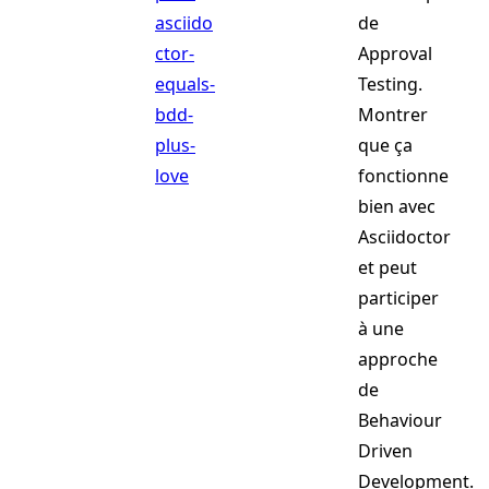
asciido
de
ctor-
Approval
equals-
Testing.
bdd-
Montrer
plus-
que ça
love
fonctionne
bien avec
Asciidoctor
et peut
participer
à une
approche
de
Behaviour
Driven
Development.