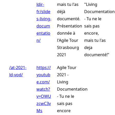
ldir-
mais tu l'as
"Living
fr/slide
déjà
Documentation
s-living-
documenté.
- Tu ne le
docum
Présentation
sais pas
entatio
donnée à
encore,
n/
l'Agile Tour
mais tu l'as
Strasbourg
deja
2021
documenté!"
/at-2021-
https://
Agile Tour
ld-vod/
youtub
2021 -
e.com/
Living
watch?
Documentation
v=OWU
- Tu ne le
zcwC3v
sais pas
Ms
encore