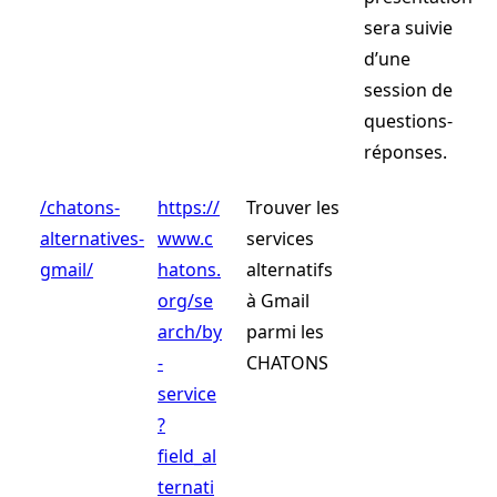
sera suivie
d’une
session de
questions-
réponses.
/chatons-
https://
Trouver les
alternatives-
www.c
services
gmail/
hatons.
alternatifs
org/se
à Gmail
arch/by
parmi les
-
CHATONS
service
?
field_al
ternati