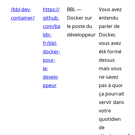
/bbl-dev-
https://
BBL —
Vous avez
container/
github.
Docker sur
entendu
com/ba
le poste du
parler de
ldir-
développeur
Docker,
fr/bbl-
vous avez
docker-
été formé
pour-
dessus
le-
mais vous
develo
ne savez
ppeur
pas à quoi
ça pourrait
servir dans
votre
quotidien
de