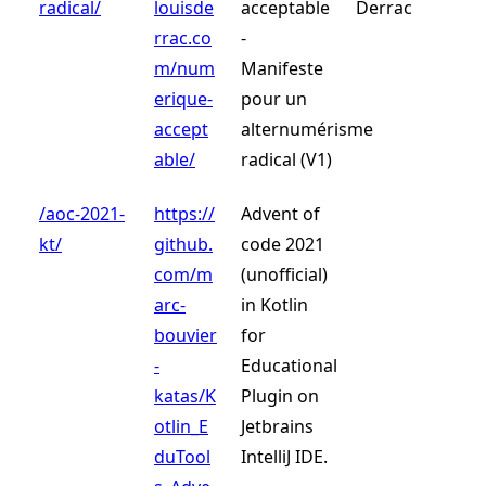
radical/
louisde
acceptable
Derrac
rrac.co
-
m/num
Manifeste
erique-
pour un
accept
alternumérisme
able/
radical (V1)
/aoc-2021-
https://
Advent of
kt/
github.
code 2021
com/m
(unofficial)
arc-
in Kotlin
bouvier
for
-
Educational
katas/K
Plugin on
otlin_E
Jetbrains
duTool
IntelliJ IDE.