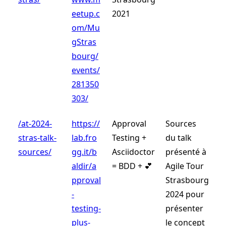
eetup.c
2021
om/Mu
gStras
bourg/
events/
281350
303/
/at-2024-
https://
Approval
Sources
stras-talk-
lab.fro
Testing +
du talk
sources/
gg.it/b
Asciidoctor
présenté à
aldir/a
= BDD + 💕
Agile Tour
pproval
Strasbourg
-
2024 pour
testing-
présenter
plus-
le concept