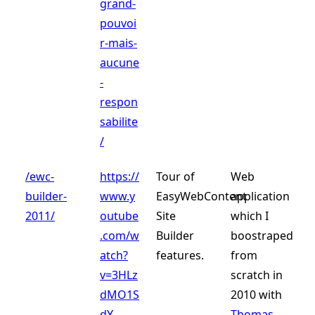
grand-
pouvoi
r-mais-
aucune
-
respon
sabilite
/
/ewc-
https://
Tour of
Web
builder-
www.y
EasyWebContent
application
2011/
outube
Site
which I
.com/w
Builder
boostraped
atch?
features.
from
v=3HLz
scratch in
dMO1S
2010 with
dY
Thomas