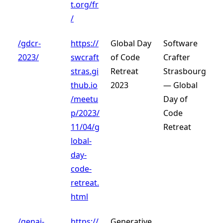
t.org/fr
/
/gdcr-
https://
Global Day
Software
2023/
swcraft
of Code
Crafter
stras.gi
Retreat
Strasbourg
thub.io
2023
— Global
/meetu
Day of
p/2023/
Code
11/04/g
Retreat
lobal-
day-
code-
retreat.
html
/genai-
https://
Generative