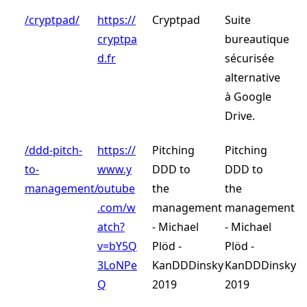
/cryptpad/
https://
Cryptpad
Suite
cryptpa
bureautique
d.fr
sécurisée
alternative
à Google
Drive.
/ddd-pitch-
https://
Pitching
Pitching
to-
www.y
DDD to
DDD to
management/
outube
the
the
.com/w
management
management
atch?
- Michael
- Michael
v=bY5Q
Plöd -
Plöd -
3LoNPe
KanDDDinsky
KanDDDinsky
Q
2019
2019