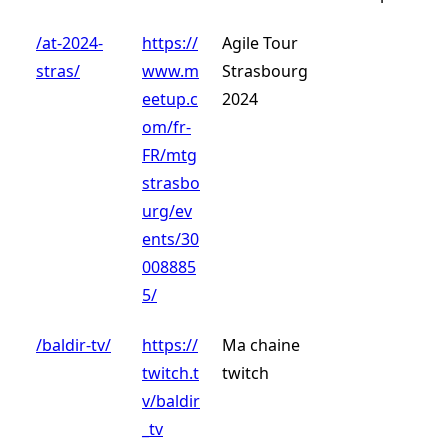
/at-2024-
https://
Agile Tour
stras/
www.m
Strasbourg
eetup.c
2024
om/fr-
FR/mtg
strasbo
urg/ev
ents/30
008885
5/
/baldir-tv/
https://
Ma chaine
twitch.t
twitch
v/baldir
_tv