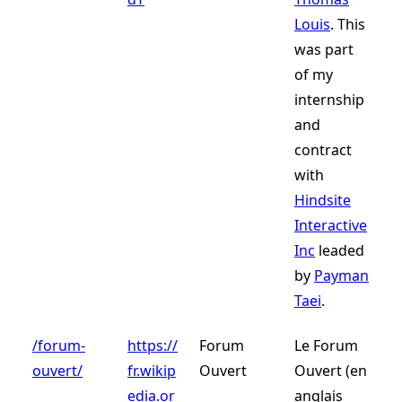
Louis
. This
was part
of my
internship
and
contract
with
Hindsite
Interactive
Inc
leaded
by
Payman
Taei
.
/forum-
https://
Forum
Le Forum
ouvert/
fr.wikip
Ouvert
Ouvert (en
edia.or
anglais