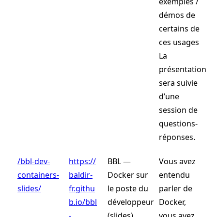
exemples /
démos de
certains de
ces usages
La
présentation
sera suivie
d’une
session de
questions-
réponses.
/bbl-dev-
https://
BBL —
Vous avez
containers-
baldir-
Docker sur
entendu
slides/
fr.githu
le poste du
parler de
b.io/bbl
développeur
Docker,
-
(slides)
vous avez