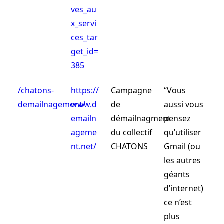
ves_au
x_servi
ces_tar
get_id=
385
/chatons-
https://
Campagne
“Vous
demailnagement/
www.d
de
aussi vous
emailn
démailnagment
pensez
ageme
du collectif
qu’utiliser
nt.net/
CHATONS
Gmail (ou
les autres
géants
d’internet)
ce n’est
plus