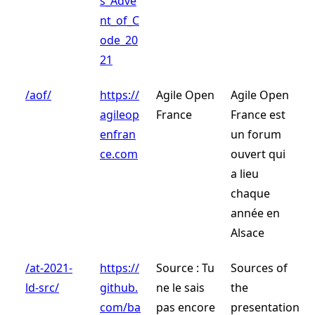
s_Adve
nt_of_C
ode_20
21
/aof/
https://
Agile Open
Agile Open
agileop
France
France est
enfran
un forum
ce.com
ouvert qui
a lieu
chaque
année en
Alsace
/at-2021-
https://
Source : Tu
Sources of
ld-src/
github.
ne le sais
the
com/ba
pas encore
presentation