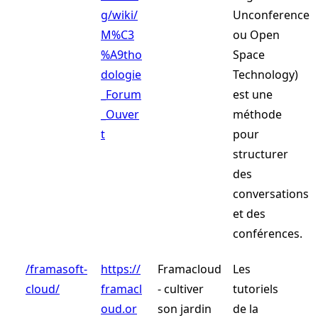
g/wiki/
Unconference
M%C3
ou Open
%A9tho
Space
dologie
Technology)
_Forum
est une
_Ouver
méthode
t
pour
structurer
des
conversations
et des
conférences.
/framasoft-
https://
Framacloud
Les
cloud/
framacl
- cultiver
tutoriels
oud.or
son jardin
de la