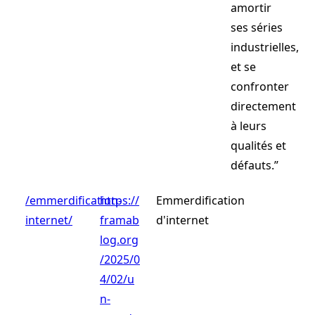
amortir
ses séries
industrielles,
et se
confronter
directement
à leurs
qualités et
défauts.”
/emmerdification-
https://
Emmerdification
internet/
framab
d'internet
log.org
/2025/0
4/02/u
n-