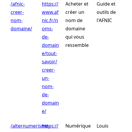
/afnic-
https://
Acheter et
Guide et
creer-
www.af
créer un
outils de
nom-
nic.fr/n
nom de
l'AFNIC
domaine/
oms-
domaine
de-
qui vous
domain
ressemble
e/tout-
savoir/
creer-
un-
nom-
de-
domain
e/
/alternumerisme-
https://
Numérique
Louis