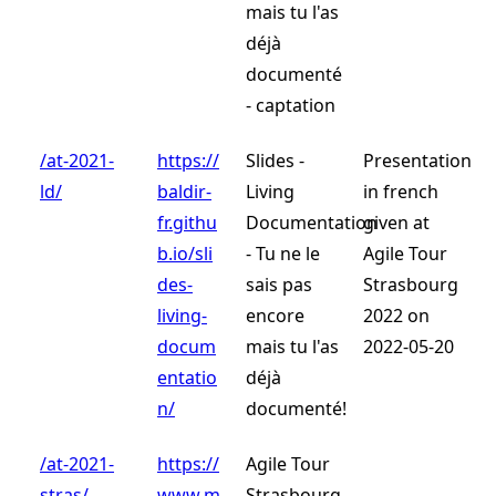
mais tu l'as
déjà
documenté
- captation
/at-2021-
https://
Slides -
Presentation
ld/
baldir-
Living
in french
fr.githu
Documentation
given at
b.io/sli
- Tu ne le
Agile Tour
des-
sais pas
Strasbourg
living-
encore
2022 on
docum
mais tu l'as
2022-05-20
entatio
déjà
n/
documenté!
/at-2021-
https://
Agile Tour
stras/
www.m
Strasbourg