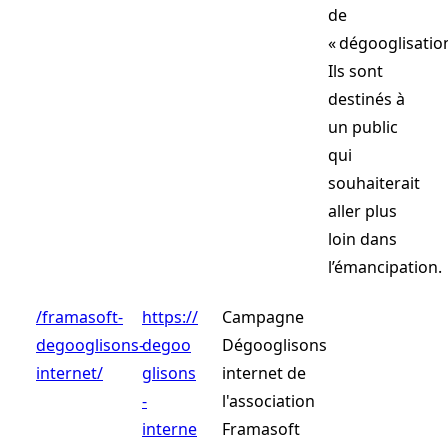
de
« dégooglisation
Ils sont
destinés à
un public
qui
souhaiterait
aller plus
loin dans
l’émancipation.
/framasoft-
https://
Campagne
degooglisons-
degoo
Dégooglisons
internet/
glisons
internet de
-
l'association
interne
Framasoft